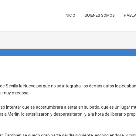
INICIO
QUIÉNES SOMOS
HABLA
ia de Sevilla la Nueva porque no se integraba: los demás gatos le pegaba
ba muy miedoso.
 intentar que se acostumbrara a estar en su patio, que es un lugar mu
s a Merlín, lo esterilizaron y desparasitaron, y a la hora de liberarlo p
r. También se quedó gran parte del día siguiente, escondiéndose, y com