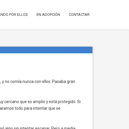
NDO POR ELLOS
EN ADOPCIÓN
CONTACTAR
n, y no comía nunca con ellos. Pasaba gran
y cercano que es amplio y está protegido. Si
reparamos todo para intentar que se
ió algo sin intentar escapar. Pero a media