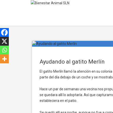
Ayudando al gatito Merlín
El gatito Merlín llamó la atención en su colon
parte del día debajo de un coche y se mostra
Hace un par de semanas una vecina nos propuso
se quedara allí lo adoptaría. Así que capturamo
estableciera en el patio.
Se quedó allí esa noche, aunque no fue a come