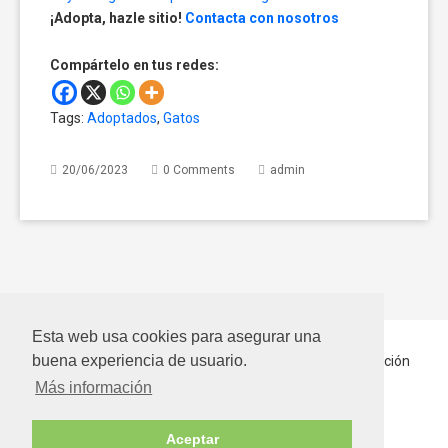
¡Adopta, hazle sitio!
Contacta con nosotros
Compártelo en tus redes:
Tags:
Adoptados
,
Gatos
20/06/2023
0 Comments
admin
Esta web usa cookies para asegurar una
buena experiencia de usuario.
Inicio
Quiénes somos
Hablando Por Ellos
En Adopción
Más información
Contactar
Aceptar
Bienestar Animal SLN