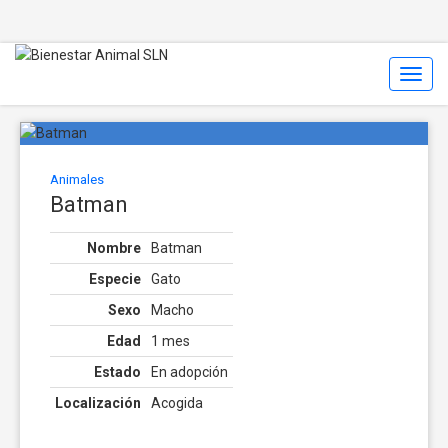
Toggl
Navig
Animales
Batman
Nombre
Batman
Especie
Gato
Sexo
Macho
Edad
1 mes
Estado
En adopción
Localización
Acogida