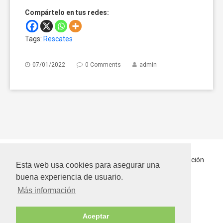
Compártelo en tus redes:
Tags:
Rescates
07/01/2022
0 Comments
admin
Inicio
Quiénes somos
Hablando Por Ellos
En Adopción
Esta web usa cookies para asegurar una
Contactar
buena experiencia de usuario.
Más información
Bienestar Animal SLN
Copyright © 2026
Aviso legal
Aceptar