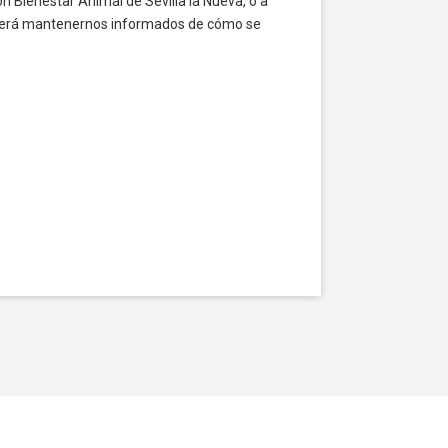
ión Bienestar Animal de Sevilla la Nueva, o a
deberá mantenernos informados de cómo se