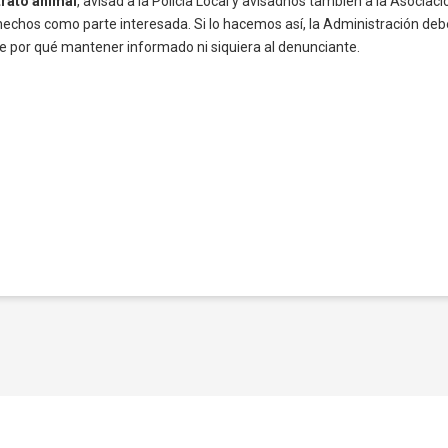
rato animal
, avisad a la Policía Local y avisadnos también a la Asociac
 hechos como parte interesada. Si lo hacemos así, la Administración 
ne por qué mantener informado ni siquiera al denunciante.