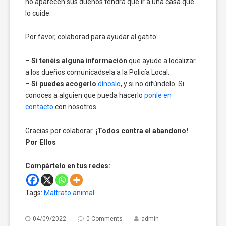
no aparecen sus dueños tendrá que ir a una casa que
lo cuide.
Por favor, colaborad para ayudar al gatito:
–
Si tenéis alguna información
que ayude a localizar
a los dueños comunicadsela a la Policía Local.
–
Si puedes acogerlo
dínoslo
, y si no difúndelo. Si
conoces a alguien que pueda hacerlo
ponle en
contacto
con nosotros.
Gracias por colaborar.
¡Todos contra el abandono!
Por Ellos
Compártelo en tus redes:
Tags:
Maltrato animal
04/09/2022
0 Comments
admin