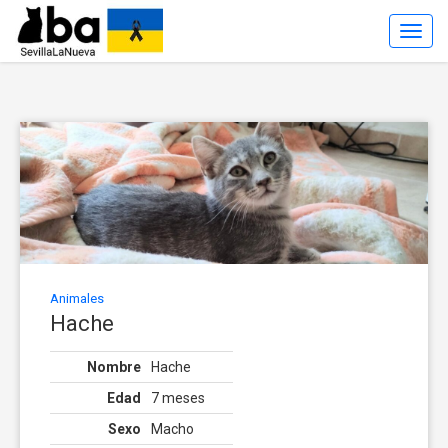
Toggl
Navig
Animales
Hache
Nombre
Hache
Edad
7 meses
Sexo
Macho