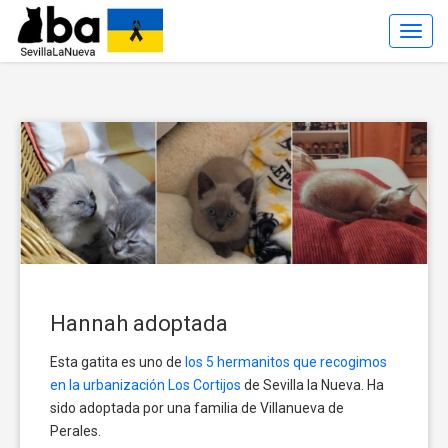
Toggl
Navig
Hannah adoptada
Esta gatita es uno de
los 5 hermanitos que recogimos
en la urbanización Los Cortijos
de Sevilla la Nueva. Ha
sido adoptada por una familia de Villanueva de
Perales.