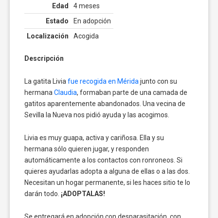
Edad
4 meses
Estado
En adopción
Localización
Acogida
Descripción
La gatita Livia
fue recogida en Mérida
junto con su
hermana
Claudia
, formaban parte de una camada de
gatitos aparentemente abandonados. Una vecina de
Sevilla la Nueva nos pidió ayuda y las acogimos.
Livia es muy guapa, activa y cariñosa. Ella y su
hermana sólo quieren jugar, y responden
automáticamente a los contactos con ronroneos. Si
quieres ayudarlas adopta a alguna de ellas o a las dos.
Necesitan un hogar permanente, si les haces sitio te lo
darán todo.
¡ADOPTALAS!
Se entregará en adopción con desparasitación, con