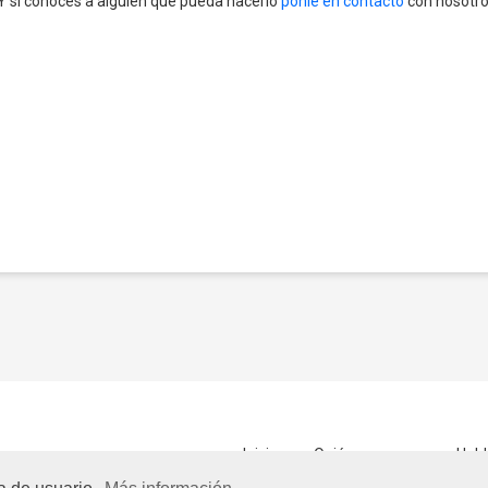
. Y si conoces a alguien que pueda hacerlo
ponle en contacto
con nosotro
Inicio
Quiénes somos
Habl