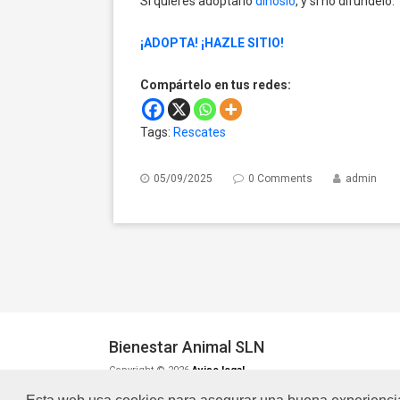
Si quieres adoptarlo
dínoslo
, y si no difúndelo
¡ADOPTA!
¡HAZLE SITIO!
Compártelo en tus redes:
Tags:
Rescates
05/09/2025
0 Comments
admin
Bienestar Animal SLN
Copyright © 2026
Aviso legal