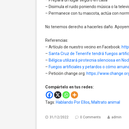
– Prepara un lugar seguro en casa
– Disimula el ruido poniendo música o la televi
– Permanece con tu mascota, actúa con norm
No tenemos derecho a hacerles daño. Apoyemos
Referencias:
– Artículo de nuestro vecino en Facebook:
htt
–
Santa Cruz de Tenerife tendrá fuegos artifici
–
Bélgica utilizará pirotecnia silenciosa en No
–
Fuegos artificiales y petardos o cómo arruin
– Petición change.org:
https://www.change.org
Compártelo en tus redes:
Tags:
Hablando Por Ellos
,
Maltrato animal
31/12/2022
0 Comments
admin