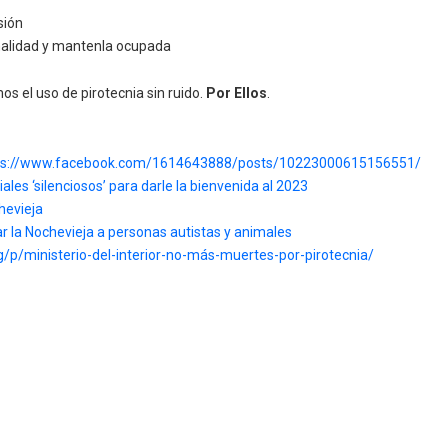
sión
alidad y mantenla ocupada
 el uso de pirotecnia sin ruido.
Por Ellos
.
ps://www.facebook.com/1614643888/posts/10223000615156551/
ales ‘silenciosos’ para darle la bienvenida al 2023
chevieja
ar la Nochevieja a personas autistas y animales
/p/ministerio-del-interior-no-más-muertes-por-pirotecnia/