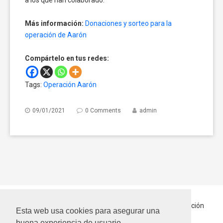
a los que han colaborado.
Más información:
Donaciones y sorteo para la
operación de Aarón
Compártelo en tus redes:
Tags:
Operación Aarón
09/01/2021
0 Comments
admin
Inicio
Quiénes somos
Hablando Por Ellos
En Adopción
Esta web usa cookies para asegurar una
Contactar
buena experiencia de usuario.